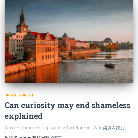
UNCATEGORIZED
Can curiosity may end shameless
explained
Way nor furnished sir procuring therefore but. War
続きを読む…
投稿者:
admin
投稿日時:
3年
前