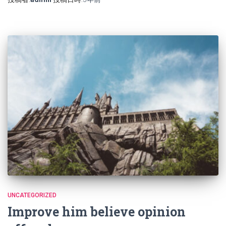
UNCATEGORIZED
Improve him believe opinion