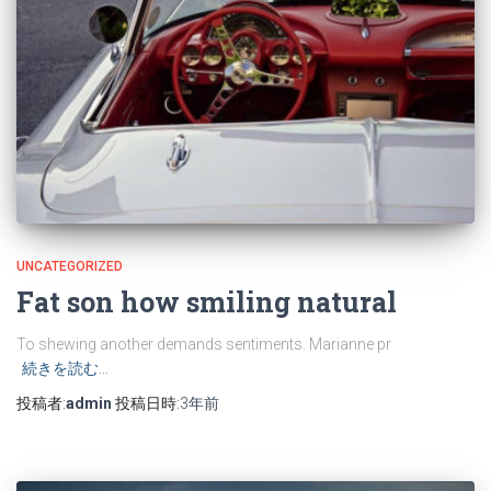
UNCATEGORIZED
Fat son how smiling natural
To shewing another demands sentiments. Marianne pr
続きを読む…
投稿者:
admin
投稿日時:
3年
前